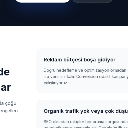
Reklam bütçesi boşa gidiyor
lde
Doğru hedefleme ve optimizasyon olmadan G
lira verimsiz kalır. Conversion odaklı kampan
çalıştırıyoruz.
lar
da çoğu
engelleri
Organik trafik yok veya çok düş
SEO olmadan rakipler her arama sorgusunda 
ve teknik optimizasyonla sizi Google'ın ilk sa