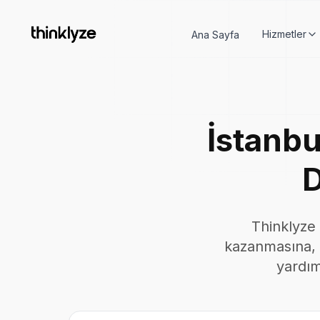
Hizmetler
Ana Sayfa
İstanb
D
Thinklyze 
kazanmasına, g
yardım