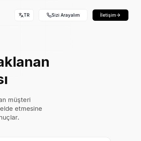
TR
Sizi Arayalım
İletişim
aklanan
sı
dan müşteri
e elde etmesine
nuçlar.