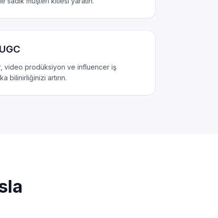
e sadık müşteri kitlesi yaratın.
& UGC
r, video prodüksiyon ve influencer iş
 bilinirliğinizi artırın.
sla