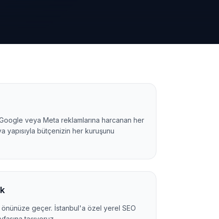
oogle veya Meta reklamlarına harcanan her
ya yapısıyla bütçenizin her kuruşunu
ük
önünüze geçer. İstanbul'a özel yerel SEO
yfasına taşıyoruz.