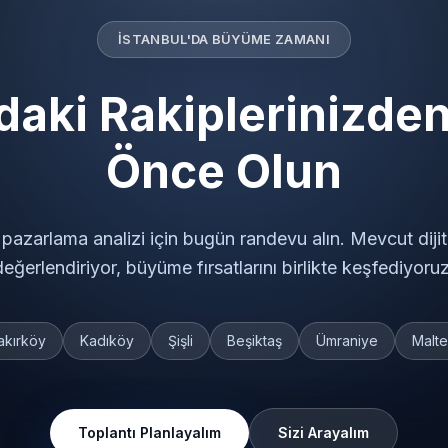
İSTANBUL'DA BÜYÜME ZAMANI
daki Rakiplerinizde
Önce Olun
al pazarlama analizi için bugün randevu alın. Mevcut dij
değerlendiriyor, büyüme fırsatlarını birlikte keşfediyoruz
akırköy
Kadıköy
Şişli
Beşiktaş
Ümraniye
Malt
Toplantı Planlayalım
Sizi Arayalım