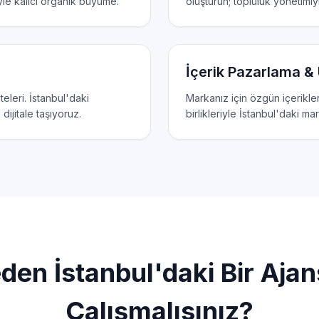
iyle kalıcı organik büyüme.
oluşturun; topluluk yönetimiyl
İçerik Pazarlama 
eleri. İstanbul'daki
Markanız için özgün içerikle
dijitale taşıyoruz.
birlikleriyle İstanbul'daki marka
den İstanbul'daki Bir Ajan
Çalışmalısınız?