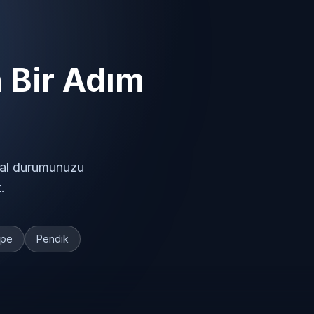
n Bir Adım
ital durumunuzu
.
epe
Pendik