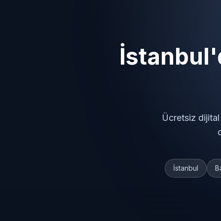
İstanbul'
Ücretsiz dijit
İstanbul
B