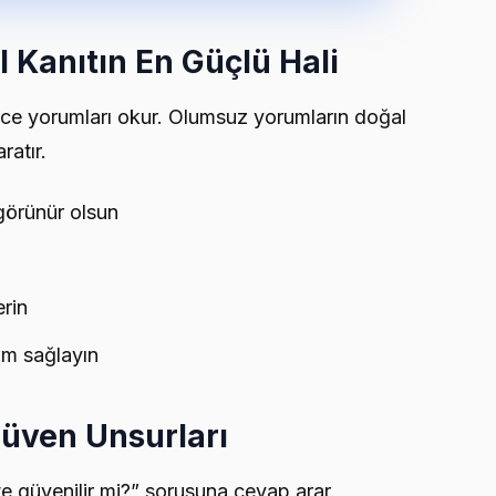
l Kanıtın En Güçlü Hali
nce yorumları okur. Olumsuz yorumların doğal
ratır.
görünür olsun
erin
im sağlayın
Güven Unsurları
ite güvenilir mi?” sorusuna cevap arar.