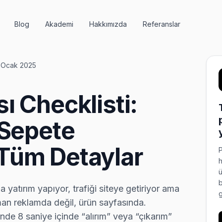
Blog
Akademi
Hakkımızda
Referanslar
 Ocak 2025
ı Checklisti:
 Sepete
Tüm Detaylar
P
h
ü
b
 yatırım yapıyor, trafiği siteye getiriyor ama
g
an reklamda değil, ürün sayfasında.
inde 8 saniye içinde “alırım” veya “çıkarım”