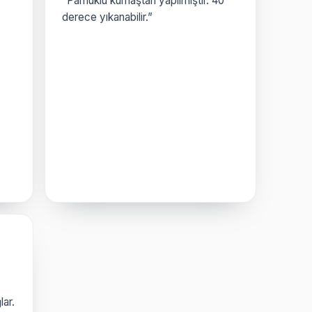
“Pamuklu kumaştan yapılmıştır. 40
derece yıkanabilir.”
lar.