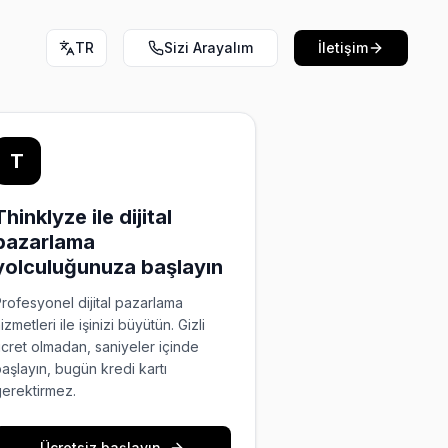
TR
Sizi Arayalım
İletişim
T
Thinklyze ile dijital
pazarlama
yolculuğunuza başlayın
rofesyonel dijital pazarlama
izmetleri ile işinizi büyütün. Gizli
cret olmadan, saniyeler içinde
aşlayın, bugün kredi kartı
erektirmez.
Ücretsiz başlayın