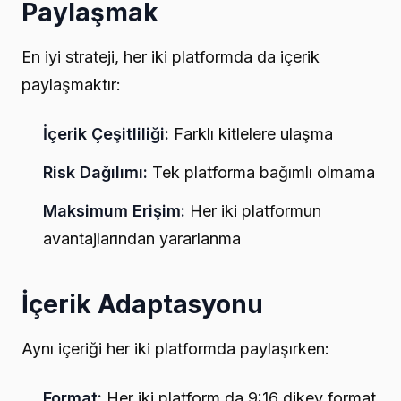
Paylaşmak
En iyi strateji, her iki platformda da içerik
paylaşmaktır:
İçerik Çeşitliliği:
Farklı kitlelere ulaşma
Risk Dağılımı:
Tek platforma bağımlı olmama
Maksimum Erişim:
Her iki platformun
avantajlarından yararlanma
İçerik Adaptasyonu
Aynı içeriği her iki platformda paylaşırken:
Format:
Her iki platform da 9:16 dikey format