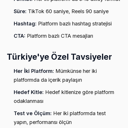
Süre:
TikTok 60 saniye, Reels 90 saniye
Hashtag:
Platform bazlı hashtag stratejisi
CTA:
Platform bazlı CTA mesajları
Türkiye'ye Özel Tavsiyeler
Her İki Platform:
Mümkünse her iki
platformda da içerik paylaşın
Hedef Kitle:
Hedef kitlenize göre platform
odaklanması
Test ve Ölçüm:
Her iki platformda test
yapın, performansı ölçün