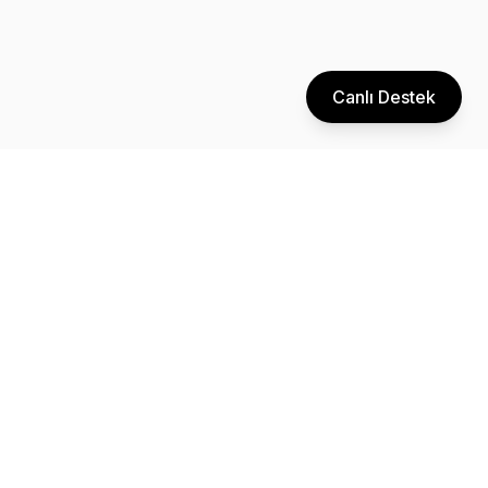
Canlı Destek
Dijital pazarlama ve performans reklamcılığı konusunda uzman
ekibimizle işletmenizi bir sonraki seviyeye taşıyın.
Pazartesi - Cuma: 09:00 - 18:00
Zeytinlik Mah. Fişekhane Cad. Carousel No: 5 İç Kapı No: 17
Bakırköy/İstanbul
info@thinklyze.com