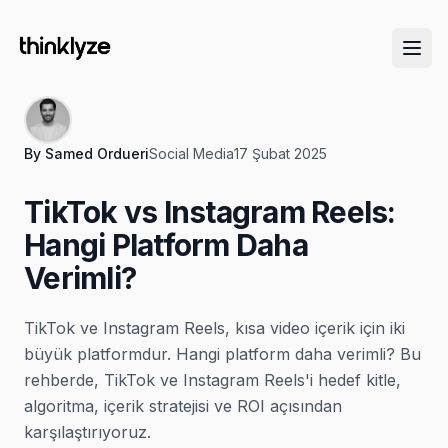
By
Samed Ordueri
Social Media
17 Şubat 2025
TikTok vs Instagram Reels:
Hangi Platform Daha
Verimli?
TikTok ve Instagram Reels, kısa video içerik için iki
büyük platformdur. Hangi platform daha verimli? Bu
rehberde, TikTok ve Instagram Reels'i hedef kitle,
algoritma, içerik stratejisi ve ROI açısından
karşılaştırıyoruz.