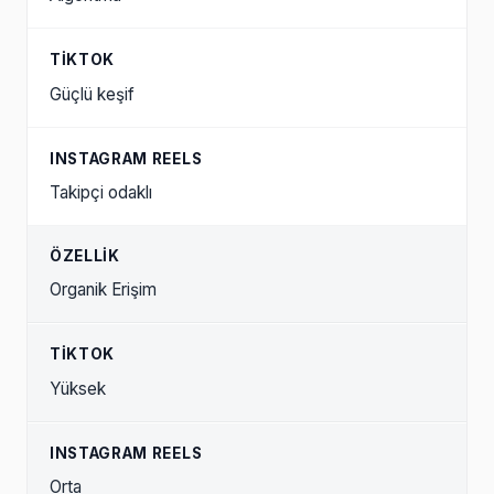
Güçlü keşif
Takipçi odaklı
Organik Erişim
Yüksek
Orta