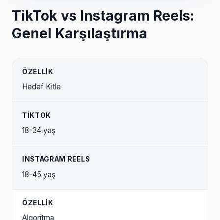
TikTok vs Instagram Reels:
Genel Karşılaştırma
Hedef Kitle
18-34 yaş
18-45 yaş
Algoritma