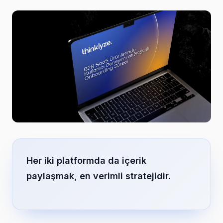
Her iki platformda da içerik
paylaşmak, en verimli stratejidir.