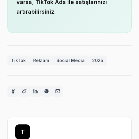
varsa, TikTok Ads ile satışlarınızı
artırabilirsiniz.
TikTok
Reklam
Social Media
2025
Facebook
Twitter
LinkedIn
WhatsApp
E-posta
T