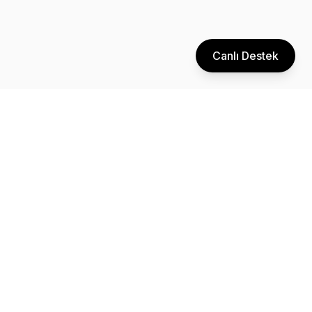
Canlı Destek
Dijital pazarlama ve performans reklamcılığı konusunda uzman
ekibimizle işletmenizi bir sonraki seviyeye taşıyın.
Pazartesi - Cuma: 09:00 - 18:00
Zeytinlik Mah. Fişekhane Cad. Carousel No: 5 İç Kapı No: 17
Bakırköy/İstanbul
info@thinklyze.com