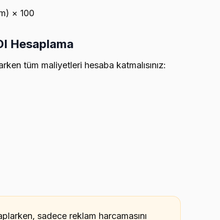
rım) × 100
ROI Hesaplama
rken tüm maliyetleri hesaba katmalısınız:
saplarken, sadece reklam harcamasını