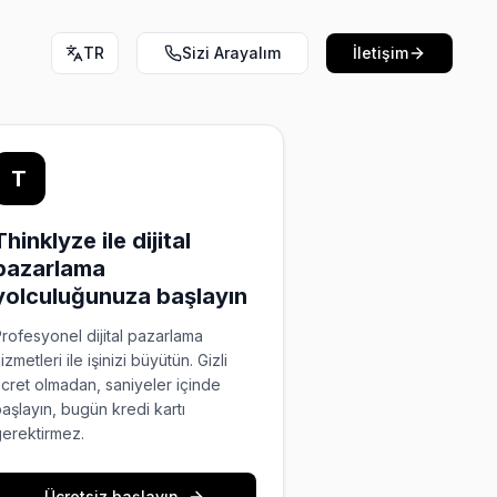
TR
Sizi Arayalım
İletişim
T
Thinklyze ile dijital
pazarlama
yolculuğunuza başlayın
rofesyonel dijital pazarlama
izmetleri ile işinizi büyütün. Gizli
cret olmadan, saniyeler içinde
aşlayın, bugün kredi kartı
erektirmez.
Ücretsiz başlayın