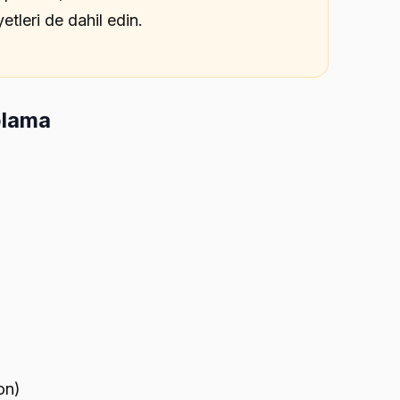
etleri de dahil edin.
plama
on)