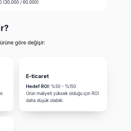
 (30.000 / 60.000)
ir?
türüne göre değişir:
E-ticaret
Hedef ROI:
%50 - %150
r.
Ürün maliyeti yüksek olduğu için ROI
daha düşük olabilir.