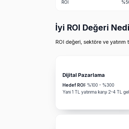
ROI
%50
İyi ROI Değeri Ned
ROI değeri, sektöre ve yatırım 
Dijital Pazarlama
Hedef ROI:
%100 - %300
Yani 1 TL yatırıma karşı 2-4 TL geli