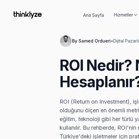
Hizmetler
Ana Sayfa
By
Samed Ordueri
•
Dijital Pazar
ROI Nedir? 
Hesaplanır
ROI (Return on Investment), işle
olduğunu ölçen en önemli metrik
eğitim, teknoloji gibi her türlü
kullanılır. Bu rehberde, ROI'nin
Türkiye'deki işletmeler için prat