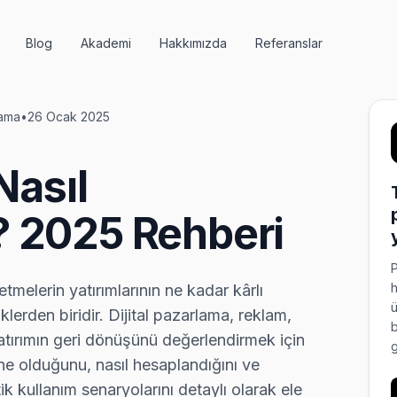
Blog
Akademi
Hakkımızda
Referanslar
lama
•
26 Ocak 2025
Nasıl
? 2025 Rehberi
P
h
tmelerin yatırımlarının ne kadar kârlı
ü
lerden biridir. Dijital pazarlama, reklam,
b
 yatırımın geri dönüşünü değerlendirmek için
g
 ne olduğunu, nasıl hesaplandığını ve
ik kullanım senaryolarını detaylı olarak ele