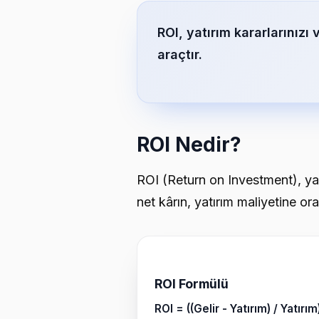
ROI, yatırım kararlarınızı
araçtır.
ROI Nedir?
ROI (Return on Investment), yatı
net kârın, yatırım maliyetine ora
ROI Formülü
ROI = ((Gelir - Yatırım) / Yatırım