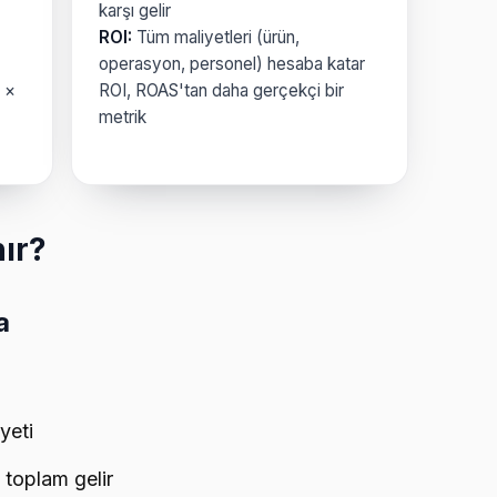
karşı gelir
ROI:
Tüm maliyetleri (ürün,
operasyon, personel) hesaba katar
) ×
ROI, ROAS'tan daha gerçekçi bir
metrik
ır?
a
yeti
 toplam gelir