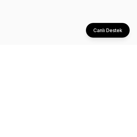
Canlı Destek
Dijital pazarlama ve performans reklamcılığı konusunda uzman
ekibimizle işletmenizi bir sonraki seviyeye taşıyın.
Pazartesi - Cuma: 09:00 - 18:00
Zeytinlik Mah. Fişekhane Cad. Carousel No: 5 İç Kapı No: 17
Bakırköy/İstanbul
info@thinklyze.com