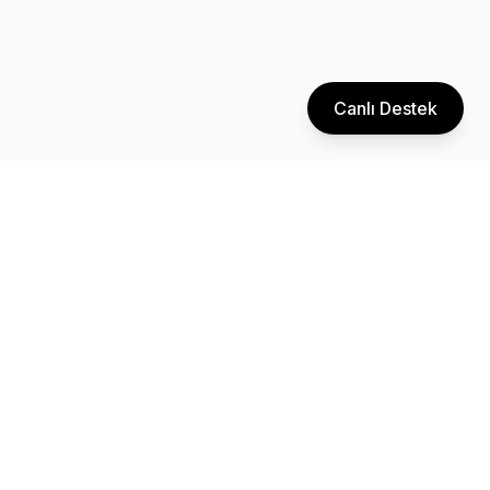
Canlı Destek
Dijital pazarlama ve performans reklamcılığı konusunda uzman
ekibimizle işletmenizi bir sonraki seviyeye taşıyın.
Pazartesi - Cuma: 09:00 - 18:00
Zeytinlik Mah. Fişekhane Cad. Carousel No: 5 İç Kapı No: 17
Bakırköy/İstanbul
info@thinklyze.com