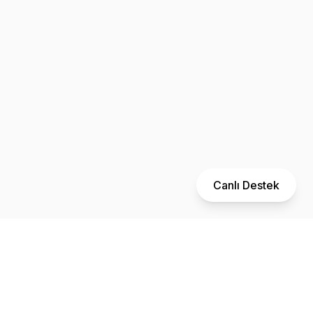
Canlı Destek
Bülten
Dijital pazarlama dünyasından en güncel