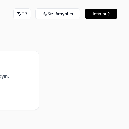
TR
Sizi Arayalım
İletişim
eyin.