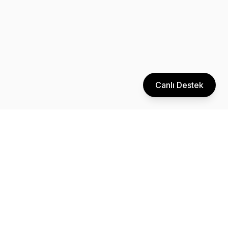
Canlı Destek
Dijital pazarlama ve performans reklamcılığı konusunda uzman
ekibimizle işletmenizi bir sonraki seviyeye taşıyın.
Pazartesi - Cuma: 09:00 - 18:00