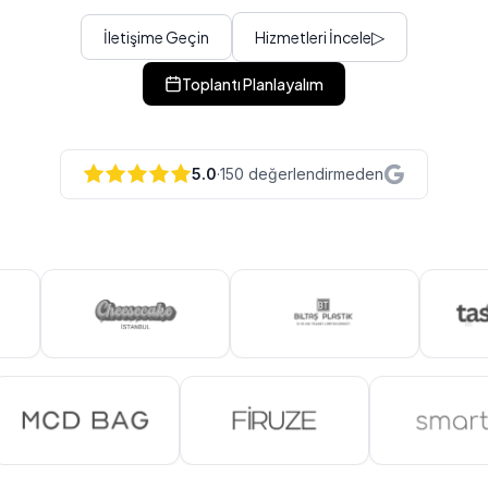
▷
İletişime Geçin
Hizmetleri İncele
Toplantı Planlayalım
5.0
·
150 değerlendirmeden