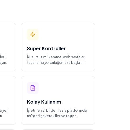
Süper Kontroller
eri
Kusursuz mükemmel web sayfaları
yın.
tasarlama yolculuğumuzu başlatın.
Kolay Kullanım
a yeni
İşletmenizi birden fazla platformda
n.
müşteri çekerek ileriye taşıyın.