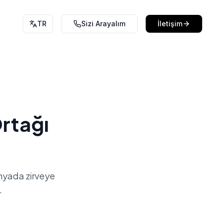
TR
Sizi Arayalım
İletişim
ünyada zirveye
.