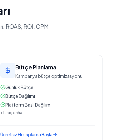
rı
arı. ROAS, ROI, CPM
Bütçe Planlama
Kampanya bütçe optimizasyonu
Günlük Bütçe
Bütçe Dağılımı
Platform Bazlı Dağılım
+1 araç daha
Ücretsiz Hesaplama Başla