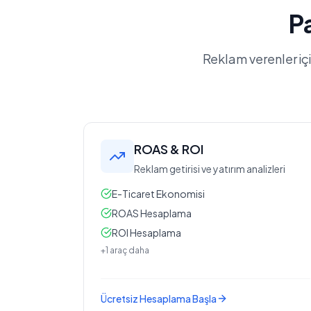
P
Reklam verenler iç
ROAS & ROI
Reklam getirisi ve yatırım analizleri
E-Ticaret Ekonomisi
ROAS Hesaplama
ROI Hesaplama
+1 araç daha
Ücretsiz Hesaplama Başla